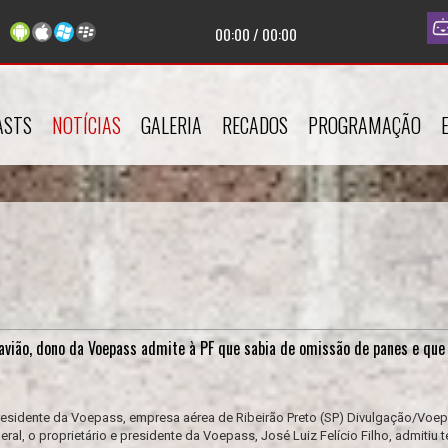
cando agora:
... |
Apresentador:
Lucas Capeli |
Programa:
Show da Man
00:00
/
00:00
ASTS
NOTÍCIAS
GALERIA
RECADOS
PROGRAMAÇÃO
avião, dono da Voepass admite à PF que sabia de omissão de panes e que 
 presidente da Voepass, empresa aérea de Ribeirão Preto (SP) Divulgação/Voe
ral, o proprietário e presidente da Voepass, José Luiz Felício Filho, admitiu t