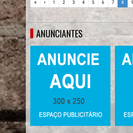
1
2
3
4
5
6
7
8
ANUNCIANTES