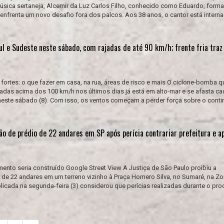
úsica sertaneja, Alcemir da Luz Carlos Filho, conhecido como Eduardo, forma
enfrenta um novo desafio fora dos palcos. Aos 38 anos, o cantor está intern
ul e Sudeste neste sábado, com rajadas de até 90 km/h; frente fria traz
fortes: o que fazer em casa, na rua, áreas de risco e mais O ciclone-bomba q
adas acima dos 100 km/h nos últimos dias já está em alto-mar e se afasta ca
 neste sábado (8). Com isso, os ventos começam a perder força sobre o conti
ão de prédio de 22 andares em SP após perícia contrariar prefeitura e a
nto seria construído Google Street View A Justiça de São Paulo proibiu a
de 22 andares em um terreno vizinho à Praça Homero Silva, no Sumaré, na Z
blicada na segunda-feira (3) considerou que perícias realizadas durante o pr