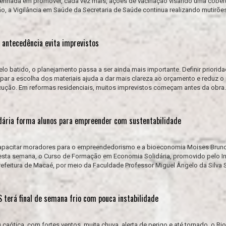
enhada em promover, cada vez mais, ações de vacinação visando uma cober
zão, a Vigilância em Saúde da Secretaria de Saúde continua realizando mutirõe
 antecedência evita imprevistos
lo batido, o planejamento passa a ser ainda mais importante. Definir priorida
ipar a escolha dos materiais ajuda a dar mais clareza ao orçamento e reduz o 
ução. Em reformas residenciais, muitos imprevistos começam antes da obra.
dária forma alunos para empreender com sustentabilidade
capacitar moradores para o empreendedorismo e a bioeconomia Moises Brun
nesta semana, o Curso de Formação em Economia Solidária, promovido pelo In
refeitura de Macaé, por meio da Faculdade Professor Miguel Ângelo da Silva 
 terá final de semana frio com pouca instabilidade
 caótica, com fortes ventos, muita chuva, alerta de perigo e até tornado, o Ri