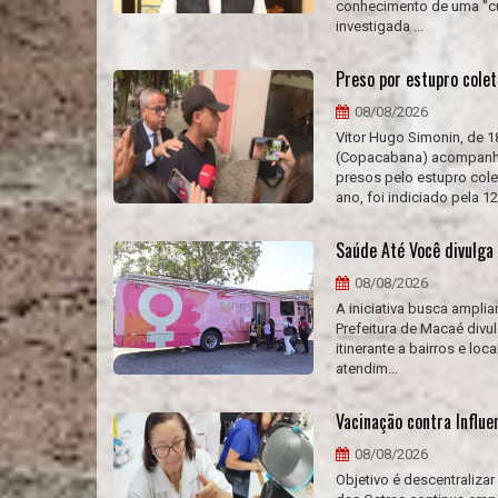
conhecimento de uma "cul
investigada ...
Preso por estupro cole
08/08/2026
Vitor Hugo Simonin, de 1
(Copacabana) acompanha
presos pelo estupro col
ano, foi indiciado pela 12ª
Saúde Até Você divulg
08/08/2026
A iniciativa busca ampli
Prefeitura de Macaé div
itinerante a bairros e l
atendim...
Vacinação contra Influ
08/08/2026
Objetivo é descentraliza