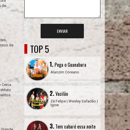
tura
s de
ENVIAR
des,
TOP 5
risco de
1.
Pega o Guanabara
Alanzim Coreano
o Cerca
stituto
2.
Vacilão
Santos
Zé Felipe | Wesley Safadão |
Igow
3.
Tem cabaré essa noite
o Grande