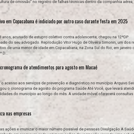
tura de omissão" no registro de falhas técnicas dentro da companhia aérea,
tivo em Copacabana é indiciado por outro caso durante festa em 2025
8 anos, acusado de estupro coletivo contra adolescente, chegou na 12ªDP
do do seu advogado. Reprodução Vitor Hugo de Oliveira Simonin, um dos r
etivo de uma menor de idade em Copacabana, na Zona Sul do Rio, em janeiro 
 D...
a cronograma de atendimentos para agosto em Macaé
ar o acesso aos serviços de prevenção e diagnóstico no município Arquivo S
ulgou o cronograma de agosto do programa Saúde Até Você, que levará aten
ocalidades do município ao longo do mês. A unidade móvel oferecerá consultas
enza nas empresas
r as ações e imunizar o maior número possível de pessoas Divulgação A Saúd