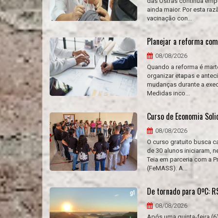
das Ostras continua emp
ainda maior. Por esta ra
vacinação con...
Planejar a reforma com
08/08/2026
Quando a reforma é marte
organizar etapas e antec
mudanças durante a exec
Medidas inco...
Curso de Economia Soli
08/08/2026
O curso gratuito busca 
de 30 alunos iniciaram, 
Teia em parceria com a P
(FeMASS). A...
De tornado para 0ºC: RS
08/08/2026
Após uma quinta-feira (6)