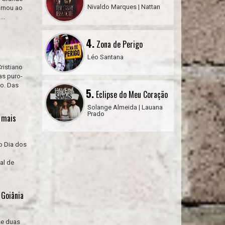
Nivaldo Marques | Nattan
ornou ao
..
4.
Zona de Perigo
Léo Santana
ristiano
as puro-
o. Das
5.
Eclipse do Meu Coração
Solange Almeida | Lauana
Prado
 mais
o Dia dos
al de
 Goiânia
se duas