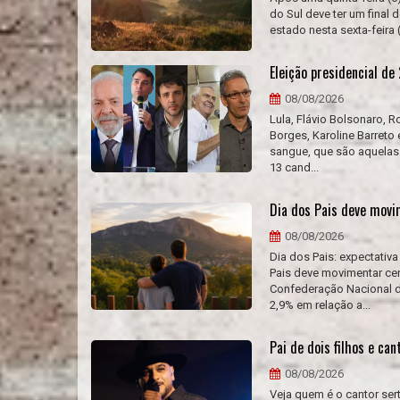
do Sul deve ter um final 
estado nesta sexta-feira 
Eleição presidencial d
08/08/2026
Lula, Flávio Bolsonaro, 
Borges, Karoline Barreto
sangue, que são aquelas
13 cand...
Dia dos Pais deve movi
08/08/2026
Dia dos Pais: expectati
Pais deve movimentar cer
Confederação Nacional do
2,9% em relação a...
Pai de dois filhos e ca
08/08/2026
Veja quem é o cantor ser