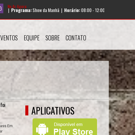
No Ar Agora:
hã |
Horário:
08:00 - 12:00
EVENTOS
EQUIPE
SOBRE
CONTATO
foi
APLICATIVOS
pass Em
er