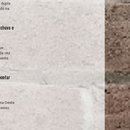
 dupla
ado na
 chuva e
ue
da vez
nente.
pontar
ona Oeste
ocesso