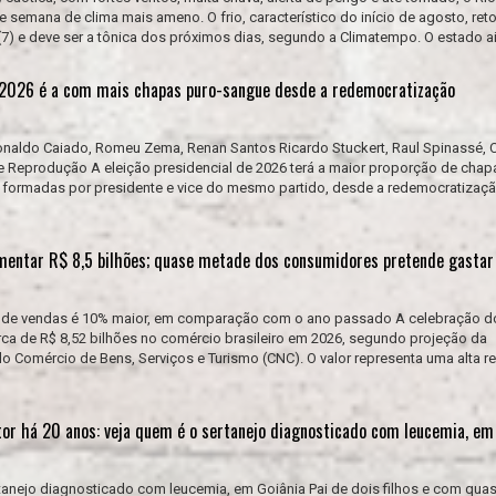
de semana de clima mais ameno. O frio, característico do início de agosto, ret
(7) e deve ser a tônica dos próximos dias, segundo a Climatempo. O estado ai.
e 2026 é a com mais chapas puro-sangue desde a redemocratização
Ronaldo Caiado, Romeu Zema, Renan Santos Ricardo Stuckert, Raul Spinassé, C
 e Reprodução A eleição presidencial de 2026 terá a maior proporção de chap
 formadas por presidente e vice do mesmo partido, desde a redemocratizaçã
mentar R$ 8,5 bilhões; quase metade dos consumidores pretende gastar
va de vendas é 10% maior, em comparação com o ano passado A celebração d
ca de R$ 8,52 bilhões no comércio brasileiro em 2026, segundo projeção da
 Comércio de Bens, Serviços e Turismo (CNC). O valor representa uma alta re
ntor há 20 anos: veja quem é o sertanejo diagnosticado com leucemia, em
tanejo diagnosticado com leucemia, em Goiânia Pai de dois filhos e com qua