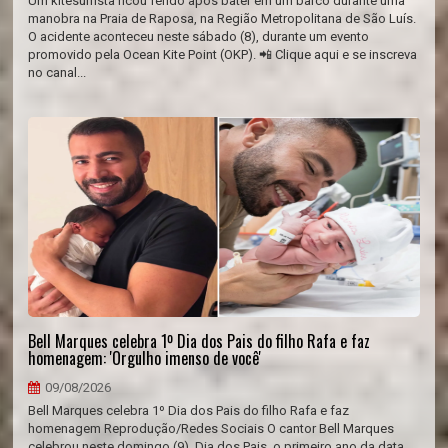
Um kitesurfista ficou ferido após bater em um barco durante uma
manobra na Praia de Raposa, na Região Metropolitana de São Luís.
O acidente aconteceu neste sábado (8), durante um evento
promovido pela Ocean Kite Point (OKP). 📲 Clique aqui e se inscreva
no canal...
Bell Marques celebra 1º Dia dos Pais do filho Rafa e faz
homenagem: 'Orgulho imenso de você'
09/08/2026
Bell Marques celebra 1º Dia dos Pais do filho Rafa e faz
homenagem Reprodução/Redes Sociais O cantor Bell Marques
celebrou neste domingo (9), Dia dos Pais, o primeiro ano da data