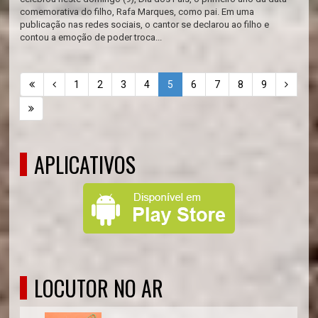
comemorativa do filho, Rafa Marques, como pai. Em uma
publicação nas redes sociais, o cantor se declarou ao filho e
contou a emoção de poder troca...
1
2
3
4
5
6
7
8
9
APLICATIVOS
LOCUTOR NO AR