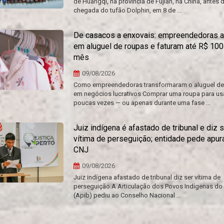
de Huangqi, na província de Fujian, na China, antes 
chegada do tufão Dolphin, em 8 de ...
De casacos a enxovais: empreendedoras 
em aluguel de roupas e faturam até R$ 100
mês
09/08/2026
Como empreendedoras transformaram o aluguel de
em negócios lucrativos Comprar uma roupa para us
poucas vezes — ou apenas durante uma fase ...
Juiz indígena é afastado de tribunal e diz s
vítima de perseguição; entidade pede apur
CNJ
09/08/2026
Juiz indígena afastado de tribunal diz ser vítima de
perseguição A Articulação dos Povos Indígenas do 
(Apib) pediu ao Conselho Nacional ...