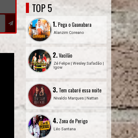
TOP 5
1.
Pega o Guanabara
Alanzim Coreano
2.
Vacilão
Zé Felipe | Wesley Safadão |
Igow
3.
Tem cabaré essa noite
Nivaldo Marques | Nattan
4.
Zona de Perigo
Léo Santana