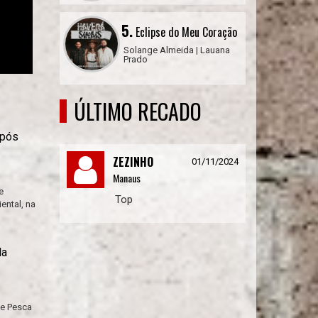
5.
Eclipse do Meu Coração
Solange Almeida | Lauana
Prado
ÚLTIMO RECADO
após
ZEZINHO
01/11/2024
Manaus
e
Top
ental, na
da
de Pesca