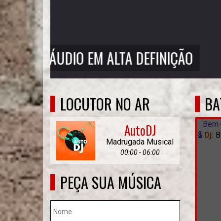
- SUA RÁDIO ONLINE!
LOCUTOR NO AR
BA
Bem-
AutoDJ
Dj:
B
Madrugada Musical
00:00 - 06:00
PEÇA SUA MÚSICA