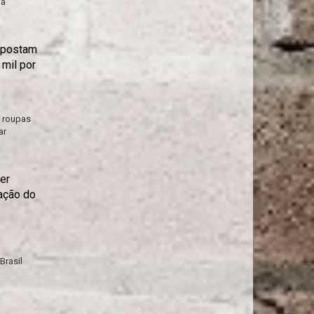
da
apostam
 mil por
 roupas
ar
er
ação do
Brasil