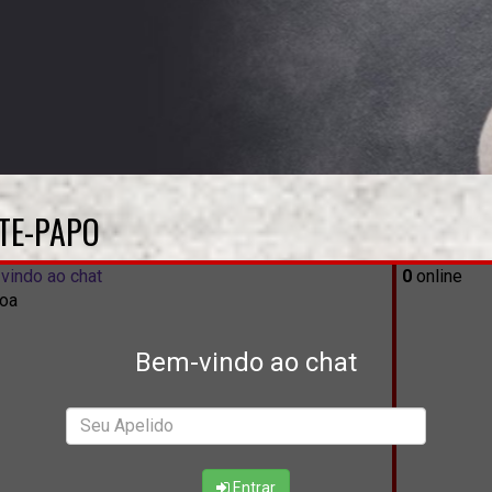
TE-PAPO
vindo ao chat
0
online
oa
Bem-vindo ao chat
Entrar