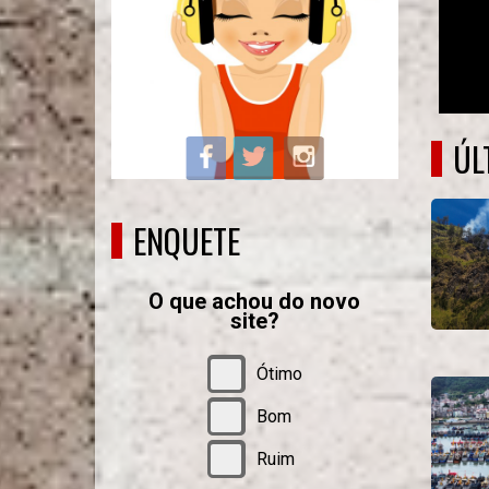
ÚL
ENQUETE
O que achou do novo
site?
Ótimo
Bom
Ruim